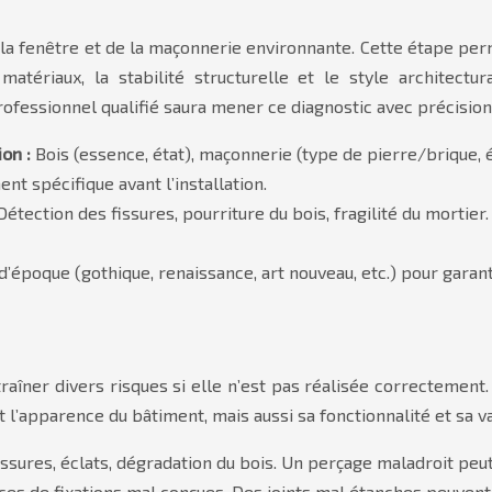
la fenêtre et de la maçonnerie environnante. Cette étape permet
atériaux, la stabilité structurelle et le style architectur
rofessionnel qualifié saura mener ce diagnostic avec précision
ion :
Bois (essence, état), maçonnerie (type de pierre/brique, ét
t spécifique avant l’installation.
Détection des fissures, pourriture du bois, fragilité du morti
d’époque (gothique, renaissance, art nouveau, etc.) pour garan
traîner divers risques si elle n’est pas réalisée correctement
l’apparence du bâtiment, mais aussi sa fonctionnalité et sa val
issures, éclats, dégradation du bois. Un perçage maladroit peu
s de fixations mal conçues. Des joints mal étanches peuvent fa