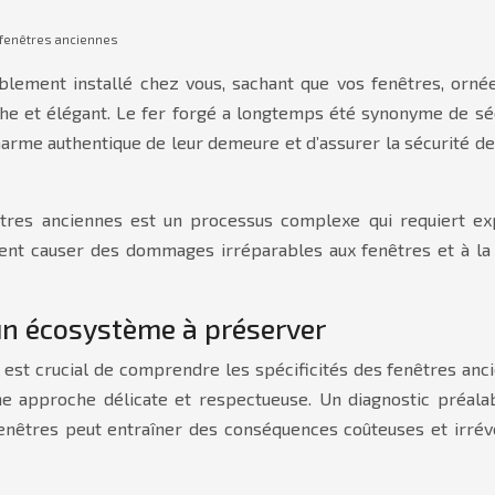
ur fenêtres anciennes
rtablement installé chez vous, sachant que vos fenêtres, orn
he et élégant. Le fer forgé a longtemps été synonyme de sécu
arme authentique de leur demeure et d’assurer la sécurité de l
nêtres anciennes est un processus complexe qui requiert ex
uvent causer des dommages irréparables aux fenêtres et à 
un écosystème à préserver
l est crucial de comprendre les spécificités des fenêtres anc
une approche délicate et respectueuse. Un diagnostic préal
fenêtres peut entraîner des conséquences coûteuses et irréver