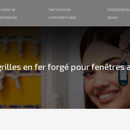
rrurerie
Serrurerie
Installatio
tomobile
commerciale
pose
grilles en fer forgé pour fenêtres