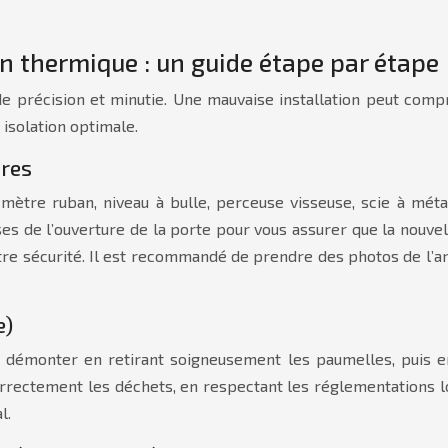
on thermique : un guide étape par étape
nde précision et minutie. Une mauvaise installation peut com
 isolation optimale.
ures
tre ruban, niveau à bulle, perceuse visseuse, scie à métaux
es de l’ouverture de la porte pour vous assurer que la nouv
 votre sécurité. Il est recommandé de prendre des photos de l
e)
émonter en retirant soigneusement les paumelles, puis en d
rrectement les déchets, en respectant les réglementations l
l.