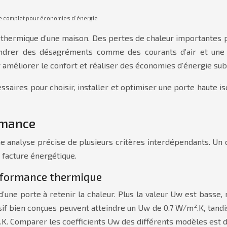
ide complet pour économies d’énergie
ion thermique d’une maison. Des pertes de chaleur importantes
drer des désagréments comme des courants d’air et une te
 améliorer le confort et réaliser des économies d’énergie subs
saires pour choisir, installer et optimiser une porte haute is
rmance
e analyse précise de plusieurs critères interdépendants. Un c
 facture énergétique.
performance thermique
une porte à retenir la chaleur. Plus la valeur Uw est basse, 
sif bien conçues peuvent atteindre un Uw de 0.7 W/m².K, tand
. Comparer les coefficients Uw des différents modèles est do