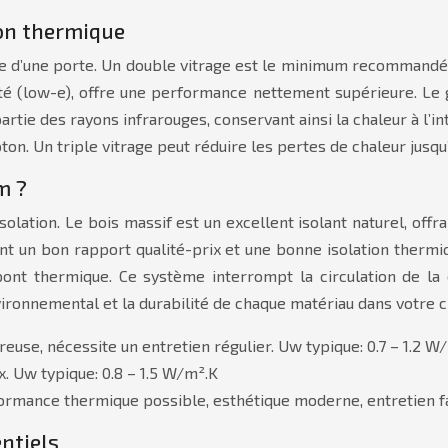
ion thermique
que d’une porte. Un double vitrage est le minimum recommandé p
té (low-e), offre une performance nettement supérieure. Le g
partie des rayons infrarouges, conservant ainsi la chaleur à l’
pton. Un triple vitrage peut réduire les pertes de chaleur jusq
m ?
lation. Le bois massif est un excellent isolant naturel, offr
ant un bon rapport qualité-prix et une bonne isolation thermiq
 pont thermique. Ce système interrompt la circulation de la
ronnemental et la durabilité de chaque matériau dans votre c
reuse, nécessite un entretien régulier. Uw typique: 0.7 – 1.2 W
x. Uw typique: 0.8 – 1.5 W/m².K
rmance thermique possible, esthétique moderne, entretien fac
ntiels