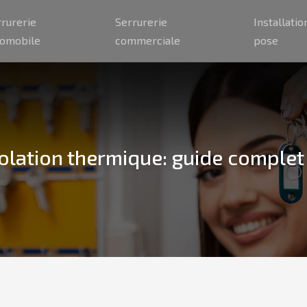
rrurerie
Serrurerie
Installatio
tomobile
commerciale
pose
isolation thermique: guide comple