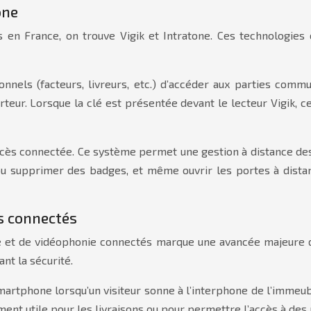
one
 en France, on trouve Vigik et Intratone. Ces technologies
nnels (facteurs, livreurs, etc.) d’accéder aux parties comm
teur. Lorsque la clé est présentée devant le lecteur Vigik, celu
’accès connectée. Ce système permet une gestion à distance de
ou supprimer des badges, et même ouvrir les portes à distance
s connectés
nie et de vidéophonie connectés marque une avancée majeure 
nt la sécurité.
tphone lorsqu’un visiteur sonne à l’interphone de l’immeuble. I
ement utile pour les livraisons ou pour permettre l’accès à des