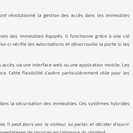
 ont révolutionné la gestion des accès dans les immeubles
unes des immeubles équipés. Il fonctionne grâce à une clé
i-ci vérifie les autorisations et déverrouille la porte si les
s accès via une interface web ou une application mobile. Les
. Cette flexibilité s’avère particulièrement utile pour les
dans la sécurisation des immeubles. Ces systèmes hybrides
l peut alors voir le visiteur, lui parler, et décider d’ouvrir
 prestataires de services en l’absence du résident.