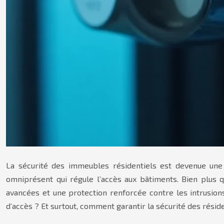
La sécurité des immeubles résidentiels est devenue une 
omniprésent qui régule l’accès aux bâtiments. Bien plus q
avancées et une protection renforcée contre les intrusio
d’accès ? Et surtout, comment garantir la sécurité des résid