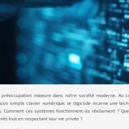
préoccupation majeure dans notre société moderne. Au cœu
u’un simple clavier numérique, le digicode incarne une techn
ns. Comment ces systèmes fonctionnent-ils réellement ? Quel
ents tout en respectant leur vie privée ?